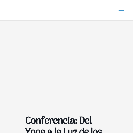
Ir
Main
al
Men
contenido
Conferencia: Del
Yoga a la Luz de los