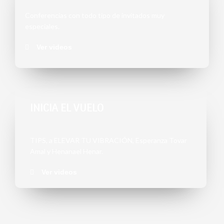
Conferencias con todo tipo de invitados muy
especiales.
Ver videos
INICIA EL VUELO
TIPS, a ELEVAR TU VIBRACIÓN, Esperanza Tovar
Amal y Henanael Henar.
Ver videos