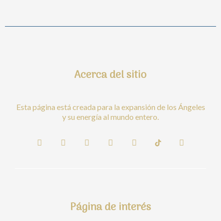
Acerca del sitio
Esta página está creada para la expansión de los Ángeles
y su energía al mundo entero.
I
F
T
Y
S
P
n
a
w
o
p
i
s
c
i
u
o
n
t
e
t
t
t
t
a
b
t
u
i
e
g
o
e
b
f
r
r
o
r
e
y
e
a
k
s
Página de interés
m
t