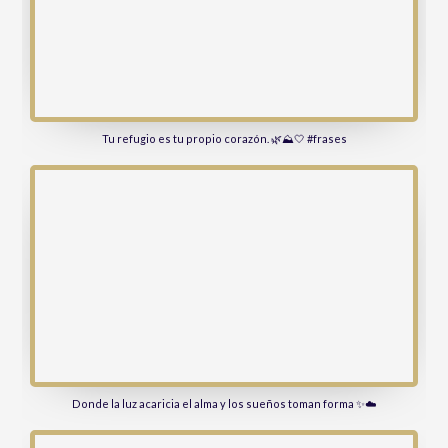
Tu refugio es tu propio corazón. 🌿⛰️🤍 #frases
Donde la luz acaricia el alma y los sueños toman forma ✨☁️