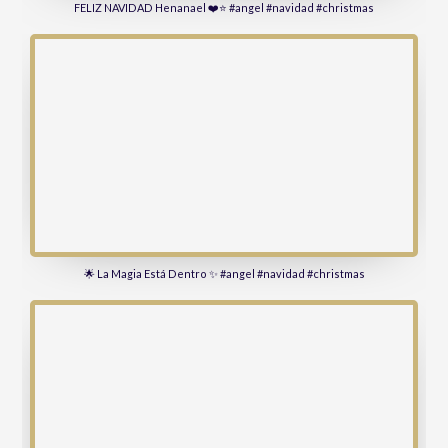
FELIZ NAVIDAD Henanael ❤️⭐ #angel #navidad #christmas
🌟 La Magia Está Dentro ✨ #angel #navidad #christmas