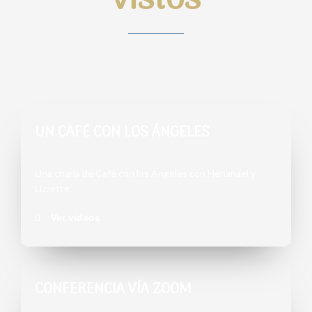
vistos
UN CAFÉ CON LOS ÁNGELES
Una charla de Café con los Ángeles con Henanael y
Lizzette.
Ver videos
CONFERENCIA VÍA ZOOM