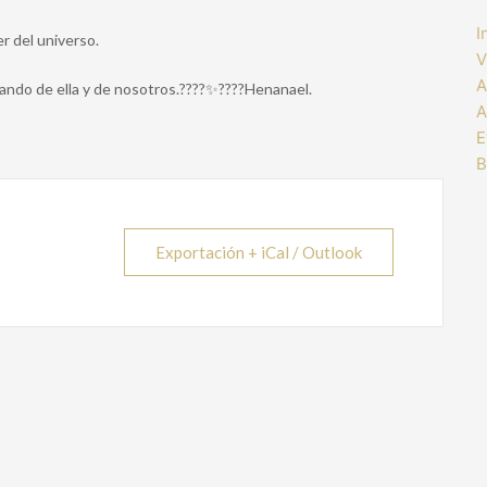
I
r del universo.
V
A
dando de ella y de nosotros.????✨????Henanael.
A
E
B
Exportación + iCal / Outlook